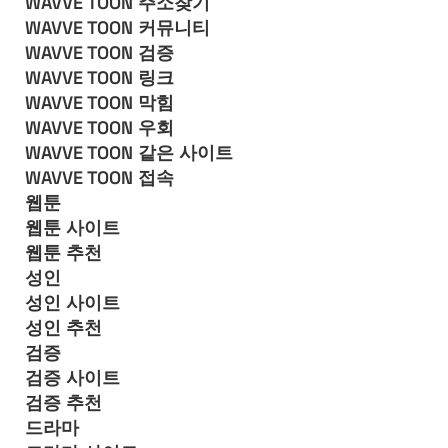
WAVVE TOON 주소찾기
WAVVE TOON 커뮤니티
WAVVE TOON 검증
WAVVE TOON 링크
WAVVE TOON 막힘
WAVVE TOON 우회
WAVVE TOON 같은 사이트
WAVVE TOON 접속
웹툰
웹툰 사이트
웹툰 추천
성인
성인 사이트
성인 추천
검증
검증 사이트
검증 추천
드라마