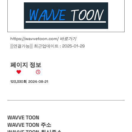
https://wavvetoon.com/
바로가기
▒연결가능▒
최근업데이트 : 2025-01-29
페이지 정보
123,330회
2024-08-21
WAVVE TOON
WAVVE TOON 주소