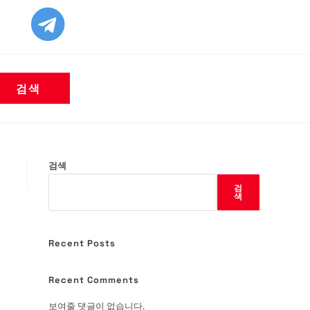
검색
검색
검
색
Recent Posts
Recent Comments
보여줄 댓글이 없습니다.