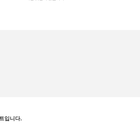
트입니다.