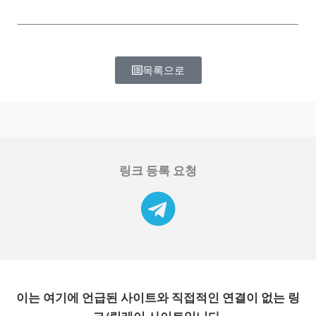
목록으로
링크 등록 요청
이는 여기에 언급된 사이트와 직접적인 연결이 없는 링