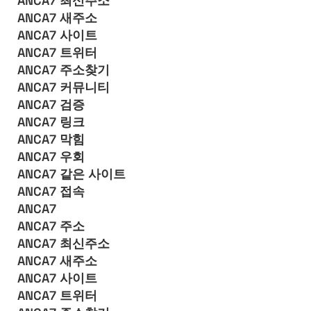
ANCA7 최신주소
ANCA7 새주소
ANCA7 사이트
ANCA7 트위터
ANCA7 주소찾기
ANCA7 커뮤니티
ANCA7 검증
ANCA7 링크
ANCA7 막힘
ANCA7 우회
ANCA7 같은 사이트
ANCA7 접속
ANCA7
ANCA7 주소
ANCA7 최신주소
ANCA7 새주소
ANCA7 사이트
ANCA7 트위터