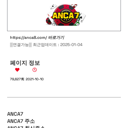
https://anca8.com/
바로가기
▒연결가능▒
최근업데이트 : 2025-01-04
페이지 정보
79,627회
2021-10-10
ANCA7
ANCA7 주소