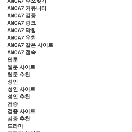
ANCA7 주소찾기
ANCA7 커뮤니티
ANCA7 검증
ANCA7 링크
ANCA7 막힘
ANCA7 우회
ANCA7 같은 사이트
ANCA7 접속
웹툰
웹툰 사이트
웹툰 추천
성인
성인 사이트
성인 추천
검증
검증 사이트
검증 추천
드라마