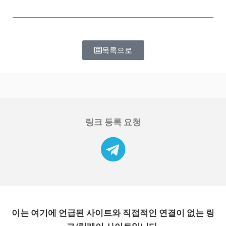
목록으로
링크 등록 요청
이는 여기에 언급된 사이트와 직접적인 연결이 없는 링