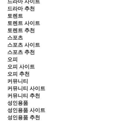
드라마 사이트
드라마 추천
토렌트
토렌트 사이트
토렌트 추천
스포츠
스포츠 사이트
스포츠 추천
오피
오피 사이트
오피 추천
커뮤니티
커뮤니티 사이트
커뮤니티 추천
성인용품
성인용품 사이트
성인용품 추천