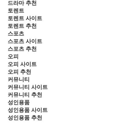
드라마 추천
토렌트
토렌트 사이트
토렌트 추천
스포츠
스포츠 사이트
스포츠 추천
오피
오피 사이트
오피 추천
커뮤니티
커뮤니티 사이트
커뮤니티 추천
성인용품
성인용품 사이트
성인용품 추천