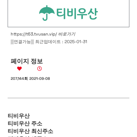
https://t63.tvusan.vip/
바로가기
▒연결가능▒
최근업데이트 : 2025-01-31
페이지 정보
207,144회
2021-09-08
티비우산
티비우산 주소
티비우산 최신주소