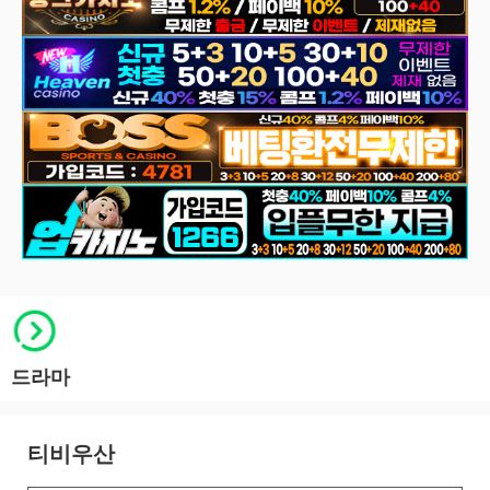
드라마
티비우산