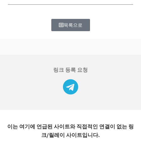
목록으로
링크 등록 요청
이는 여기에 언급된 사이트와 직접적인 연결이 없는 링
크/릴레이 사이트입니다.