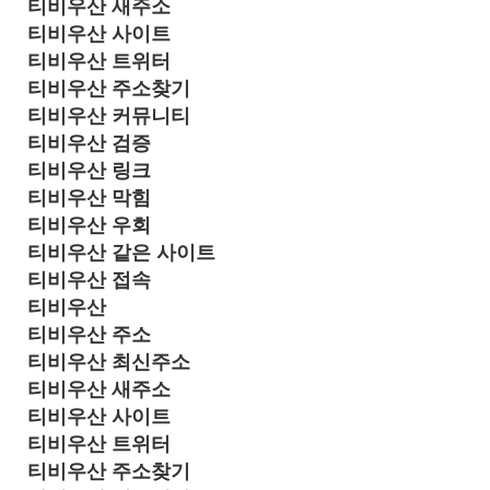
티비우산 새주소
티비우산 사이트
티비우산 트위터
티비우산 주소찾기
티비우산 커뮤니티
티비우산 검증
티비우산 링크
티비우산 막힘
티비우산 우회
티비우산 같은 사이트
티비우산 접속
티비우산
티비우산 주소
티비우산 최신주소
티비우산 새주소
티비우산 사이트
티비우산 트위터
티비우산 주소찾기