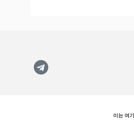
이는 여기