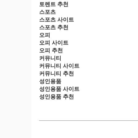
토렌트 추천
스포츠
스포츠 사이트
스포츠 추천
오피
오피 사이트
오피 추천
커뮤니티
커뮤니티 사이트
커뮤니티 추천
성인용품
성인용품 사이트
성인용품 추천