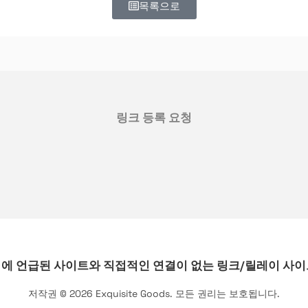
목록으로
링크 등록 요청
에 언급된 사이트와 직접적인 연결이 없는 링크/릴레이 사이
저작권 © 2026 Exquisite Goods. 모든 권리는 보호됩니다.