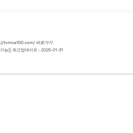
://tvmoa100.com/
바로가기
가능▒
최근업데이트 : 2025-01-31