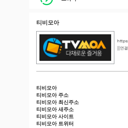
티비모아
https
▒연결
티비모아
티비모아 주소
티비모아 최신주소
티비모아 새주소
티비모아 사이트
티비모아 트위터