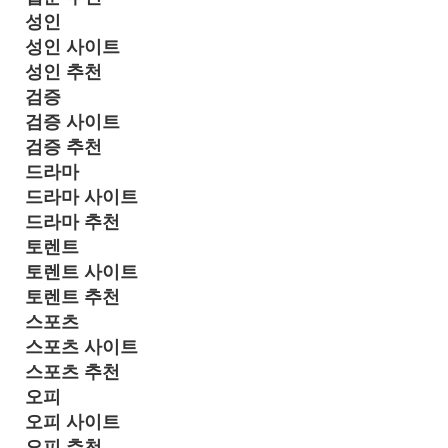
성인
성인 사이트
성인 추천
검증
검증 사이트
검증 추천
드라마
드라마 사이트
드라마 추천
토렌트
토렌트 사이트
토렌트 추천
스포츠
스포츠 사이트
스포츠 추천
오피
오피 사이트
오피 추천