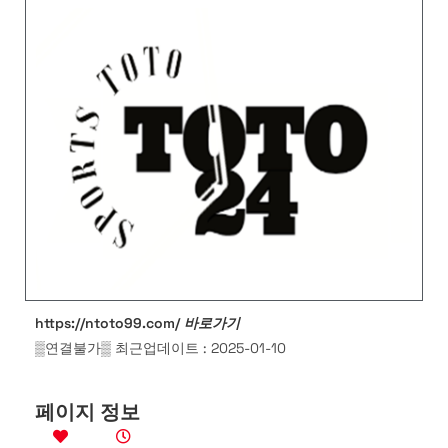
https://ntoto99.com/
바로가기
▒연결불가▒
최근업데이트 : 2025-01-10
페이지 정보