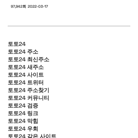
97,942회
2022-03-17
토토24
토토24 주소
토토24 최신주소
토토24 새주소
토토24 사이트
토토24 트위터
토토24 주소찾기
토토24 커뮤니티
토토24 검증
토토24 링크
토토24 막힘
토토24 우회
토토24 같은 사이트