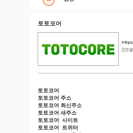
토토코어
https
▒연결
토토코어
토토코어 주소
토토코어 최신주소
토토코어 새주소
토토코어 사이트
토토코어 트위터