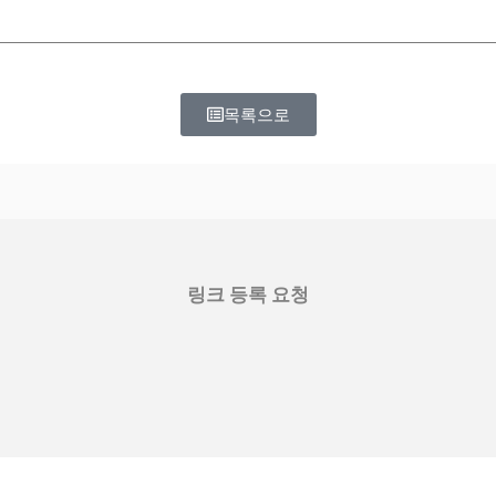
목록으로
링크 등록 요청