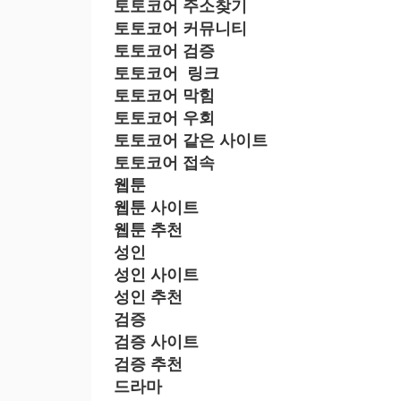
토토코어 주소찾기
토토코어 커뮤니티
토토코어 검증
토토코어 링크
토토코어 막힘
토토코어 우회
토토코어 같은 사이트
토토코어 접속
웹툰
웹툰 사이트
웹툰 추천
성인
성인 사이트
성인 추천
검증
검증 사이트
검증 추천
드라마