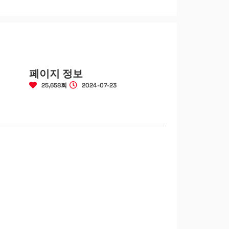
페이지 정보
25,658회
2024-07-23