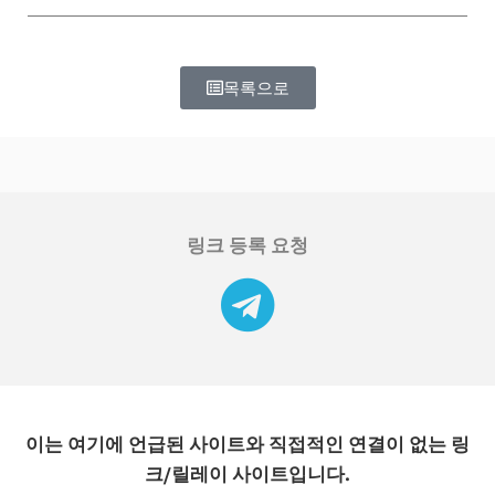
목록으로
링크 등록 요청
이는 여기에 언급된 사이트와 직접적인 연결이 없는 링
크/릴레이 사이트입니다.