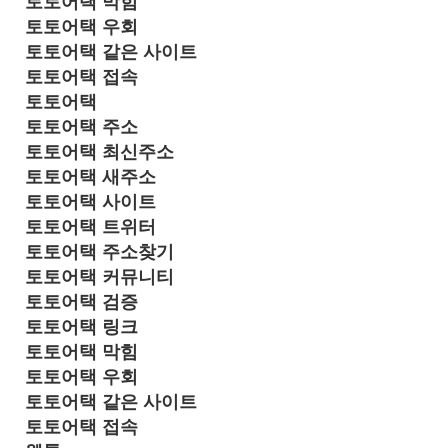
토토어택 막힘
토토어택 우회
토토어택 같은 사이트
토토어택 접속
토토어택
토토어택 주소
토토어택 최신주소
토토어택 새주소
토토어택 사이트
토토어택 트위터
토토어택 주소찾기
토토어택 커뮤니티
토토어택 검증
토토어택 링크
토토어택 막힘
토토어택 우회
토토어택 같은 사이트
토토어택 접속