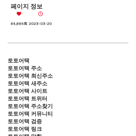
페이지 정보
84,684회
2023-03-20
토토어택
토토어택 주소
토토어택 최신주소
토토어택 새주소
토토어택 사이트
토토어택 트위터
토토어택 주소찾기
토토어택 커뮤니티
토토어택 검증
토토어택 링크