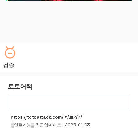
검증
토토어택
https://totoattack.com/
바로가기
▒연결가능▒
최근업데이트 : 2025-01-03