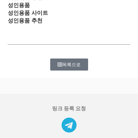
성인용품
성인용품 사이트
성인용품 추천
목록으로
링크 등록 요청