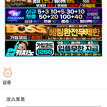
검증
코스토토