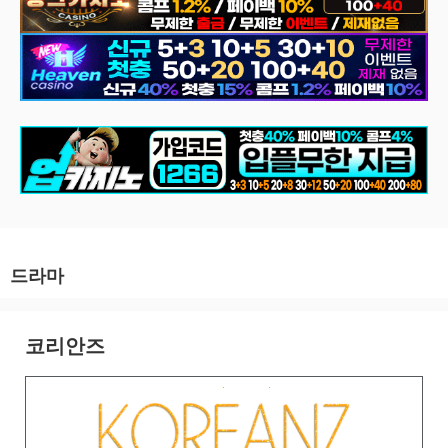
드라마
코리안즈