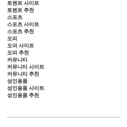
토렌트 사이트
토렌트 추천
스포츠
스포츠 사이트
스포츠 추천
오피
오피 사이트
오피 추천
커뮤니티
커뮤니티 사이트
커뮤니티 추천
성인용품
성인용품 사이트
성인용품 추천