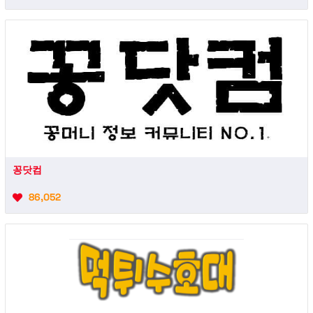
꽁닷컴
86,052