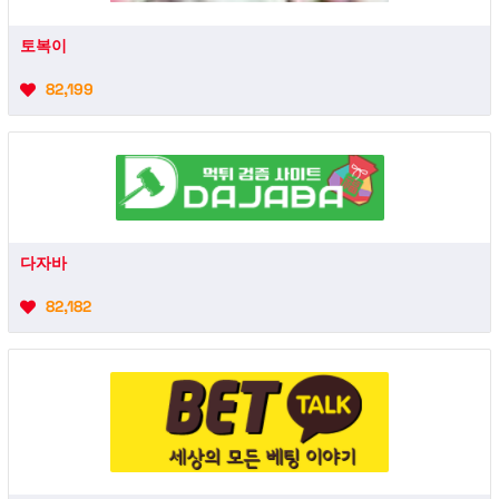
토복이
82,199
다자바
82,182