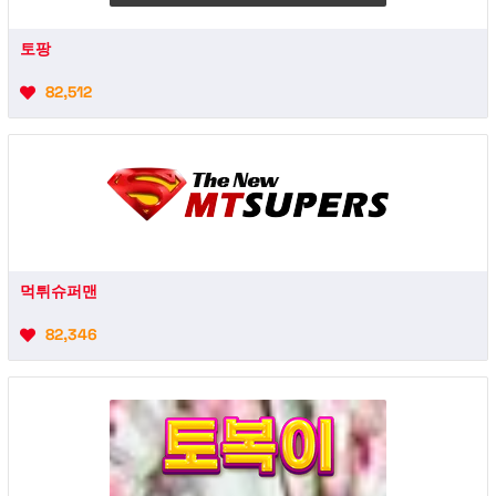
토팡
82,512
먹튀슈퍼맨
82,346