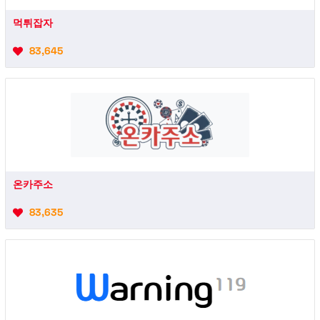
먹튀잡자
83,645
온카주소
83,635