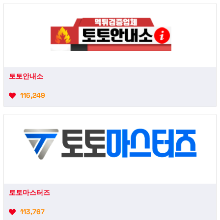
토토안내소
116,249
토토마스터즈
113,767