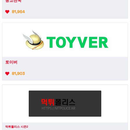
중고천국
81,964
토이버
81,903
먹튀폴리스 시즌2