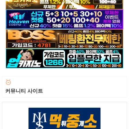
커뮤니티 사이트