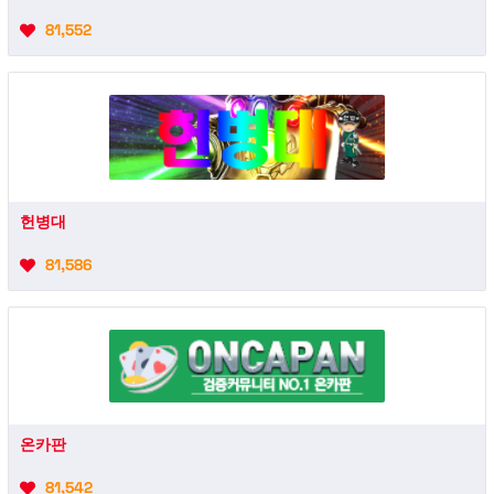
81,552
헌병대
81,586
온카판
81,542