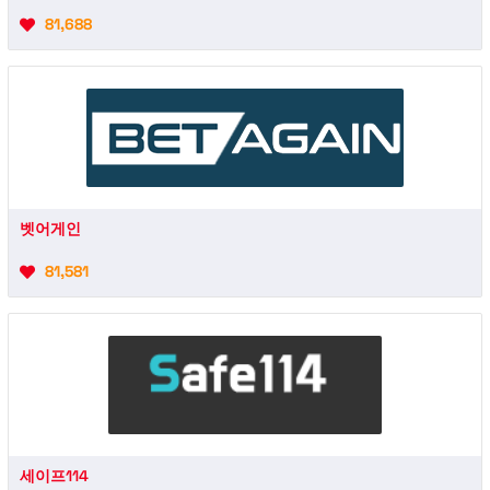
81,688
벳어게인
81,581
세이프114