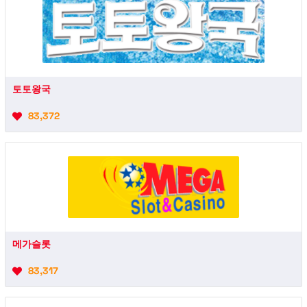
토토왕국
83,372
메가슬롯
83,317