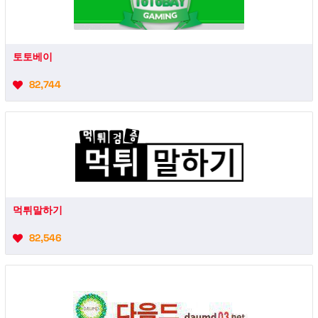
토토베이
82,744
먹튀말하기
82,546