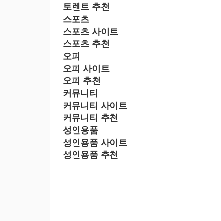
토렌트 추천
스포츠
스포츠 사이트
스포츠 추천
오피
오피 사이트
오피 추천
커뮤니티
커뮤니티 사이트
커뮤니티 추천
성인용품
성인용품 사이트
성인용품 추천