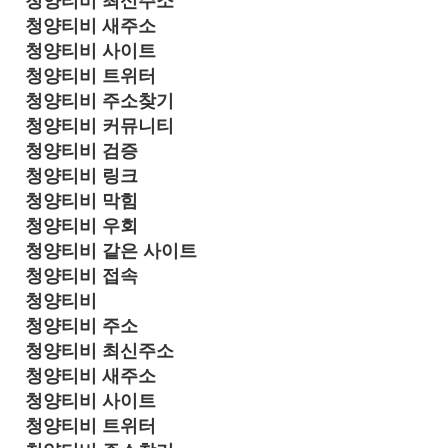
청양티비 최신주소
청양티비 새주소
청양티비 사이트
청양티비 트위터
청양티비 주소찾기
청양티비 커뮤니티
청양티비 검증
청양티비 링크
청양티비 막힘
청양티비 우회
청양티비 같은 사이트
청양티비 접속
청양티비
청양티비 주소
청양티비 최신주소
청양티비 새주소
청양티비 사이트
청양티비 트위터