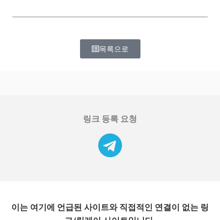
목록으로
링크 등록 요청
이는 여기에 언급된 사이트와 직접적인 연결이 없는 링