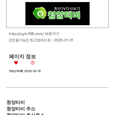
http://cytv128.com/
바로가기
▒연결가능▒
최근업데이트 : 2025-01-31
페이지 정보
129,014회
2022-10-12
청양티비
청양티비 주소