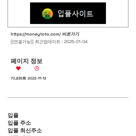
https://moneytoto.com/
바로가기
▒연결가능▒
최근업데이트 : 2025-01-04
페이지 정보
70,835회
2022-11-13
입플
입플 주소
입플 최신주소