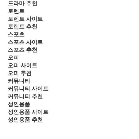
드라마 추천
토렌트
토렌트 사이트
토렌트 추천
스포츠
스포츠 사이트
스포츠 추천
오피
오피 사이트
오피 추천
커뮤니티
커뮤니티 사이트
커뮤니티 추천
성인용품
성인용품 사이트
성인용품 추천