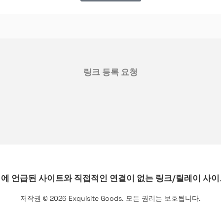
링크 등록 요청
에 언급된 사이트와 직접적인 연결이 없는 링크/릴레이 사이
저작권 © 2026 Exquisite Goods. 모든 권리는 보호됩니다.