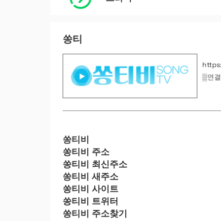
쏭티
https
▒연결
쏭티비
쏭티비 주소
쏭티비 최신주소
쏭티비 새주소
쏭티비 사이트
쏭티비 트위터
쏭티비 주소찾기