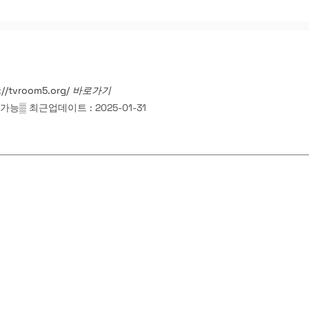
://tvroom5.org/
바로가기
가능▒
최근업데이트 : 2025-01-31