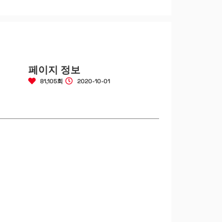
페이지 정보
81,105회
2020-10-01