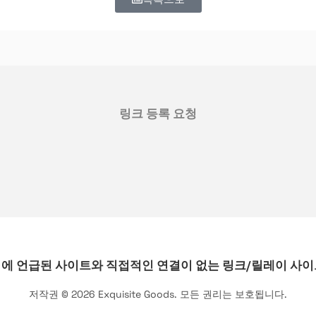
링크 등록 요청
에 언급된 사이트와 직접적인 연결이 없는 링크/릴레이 사이
저작권 © 2026 Exquisite Goods. 모든 권리는 보호됩니다.