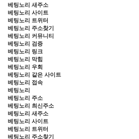
베팅노리 새주소
베팅노리 사이트
베팅노리 트위터
베팅노리 주소찾기
베팅노리 커뮤니티
베팅노리 검증
베팅노리 링크
베팅노리 막힘
베팅노리 우회
베팅노리 같은 사이트
베팅노리 접속
베팅노리
베팅노리 주소
베팅노리 최신주소
베팅노리 새주소
베팅노리 사이트
베팅노리 트위터
베팅노리 주소찾기