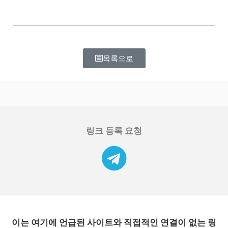
목록으로
링크 등록 요청
이는 여기에 언급된 사이트와 직접적인 연결이 없는 링