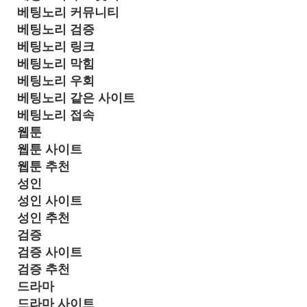
베팅노리 커뮤니티
베팅노리 검증
베팅노리 링크
베팅노리 막힘
베팅노리 우회
베팅노리 같은 사이트
베팅노리 접속
웹툰
웹툰 사이트
웹툰 추천
성인
성인 사이트
성인 추천
검증
검증 사이트
검증 추천
드라마
드라마 사이트