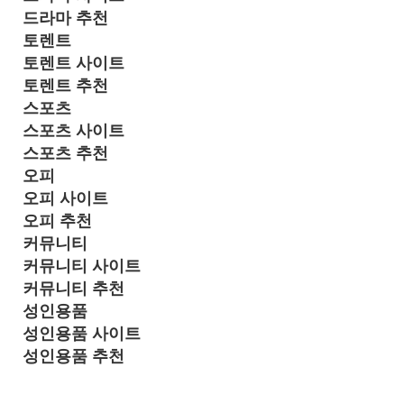
드라마 추천
토렌트
토렌트 사이트
토렌트 추천
스포츠
스포츠 사이트
스포츠 추천
오피
오피 사이트
오피 추천
커뮤니티
커뮤니티 사이트
커뮤니티 추천
성인용품
성인용품 사이트
성인용품 추천