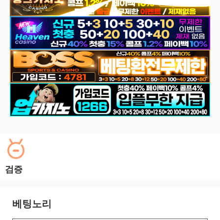
검증
베팅노리