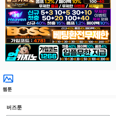
웹툰
버즈툰