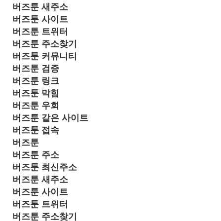
버즈툰 새주소
버즈툰 사이트
버즈툰 트위터
버즈툰 주소찾기
버즈툰 커뮤니티
버즈툰 검증
버즈툰 링크
버즈툰 막힘
버즈툰 우회
버즈툰 같은 사이트
버즈툰 접속
버즈툰
버즈툰 주소
버즈툰 최신주소
버즈툰 새주소
버즈툰 사이트
버즈툰 트위터
버즈툰 주소찾기