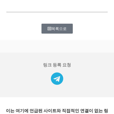
목록으로
링크 등록 요청
이는 여기에 언급된 사이트와 직접적인 연결이 없는 링