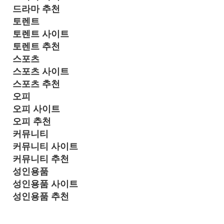
드라마 추천
토렌트
토렌트 사이트
토렌트 추천
스포츠
스포츠 사이트
스포츠 추천
오피
오피 사이트
오피 추천
커뮤니티
커뮤니티 사이트
커뮤니티 추천
성인용품
성인용품 사이트
성인용품 추천