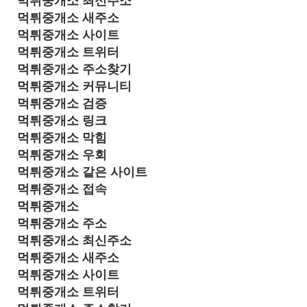
먹튀중개소 최신주소
먹튀중개소 새주소
먹튀중개소 사이트
먹튀중개소 트위터
먹튀중개소 주소찾기
먹튀중개소 커뮤니티
먹튀중개소 검증
먹튀중개소 링크
먹튀중개소 막힘
먹튀중개소 우회
먹튀중개소 같은 사이트
먹튀중개소 접속
먹튀중개소
먹튀중개소 주소
먹튀중개소 최신주소
먹튀중개소 새주소
먹튀중개소 사이트
먹튀중개소 트위터