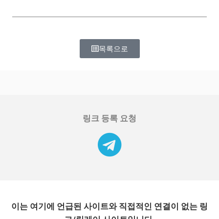
목록으로
링크 등록 요청
이는 여기에 언급된 사이트와 직접적인 연결이 없는 링