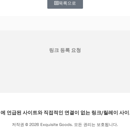
목록으로
링크 등록 요청
에 언급된 사이트와 직접적인 연결이 없는 링크/릴레이 사이
저작권 © 2026 Exquisite Goods. 모든 권리는 보호됩니다.