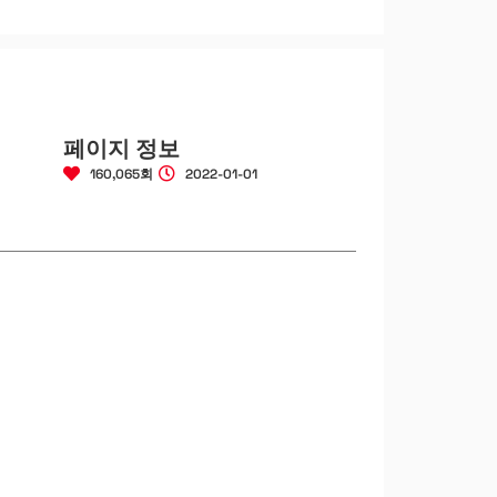
페이지 정보
160,065회
2022-01-01