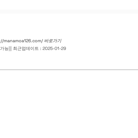
s://manamoa126.com/
바로가기
가능▒
최근업데이트 : 2025-01-29