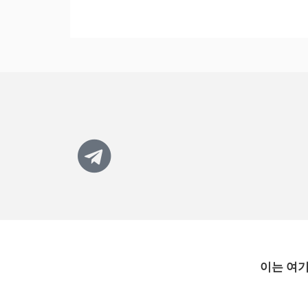
이는 여기