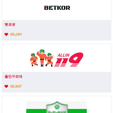
벳코넷
83,091
올인구조대
82,927