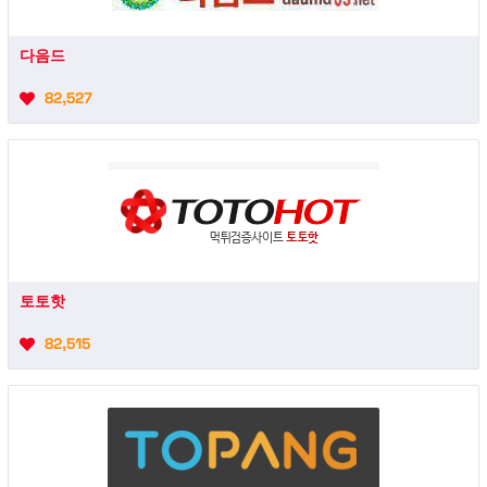
다음드
82,527
토토핫
82,515