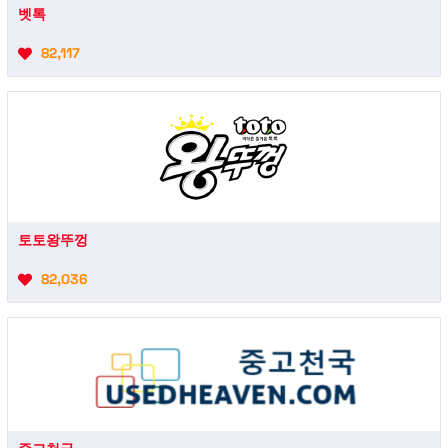
벳톡
82,117
토토왕뚜껑
82,036