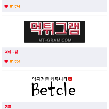
81,574
먹튀그램
81,554
뱃클