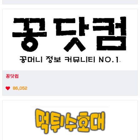
꽁닷컴
86,052