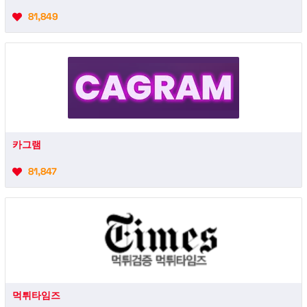
81,849
카그램
81,847
먹튀타임즈