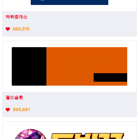
먹튀중개소
590,313
월드슬롯
393,661