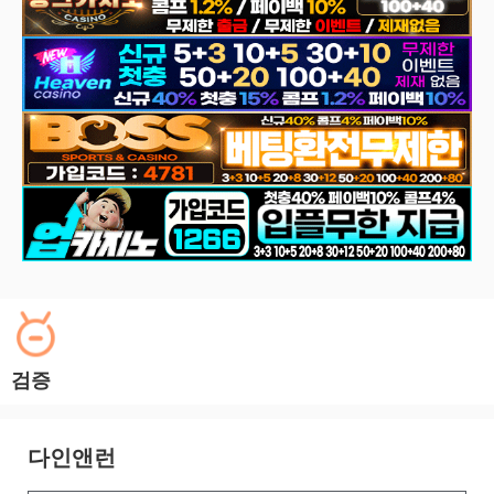
검증
다인앤런