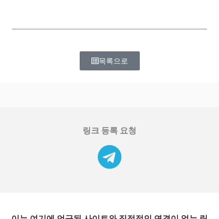
목록으로
링크 등록 요청
이는 여기에 언급된 사이트와 직접적인 연결이 없는 링