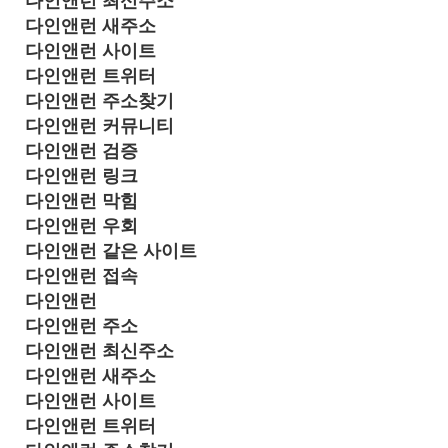
다인앤런 최신주소
다인앤런 새주소
다인앤런 사이트
다인앤런 트위터
다인앤런 주소찾기
다인앤런 커뮤니티
다인앤런 검증
다인앤런 링크
다인앤런 막힘
다인앤런 우회
다인앤런 같은 사이트
다인앤런 접속
다인앤런
다인앤런 주소
다인앤런 최신주소
다인앤런 새주소
다인앤런 사이트
다인앤런 트위터