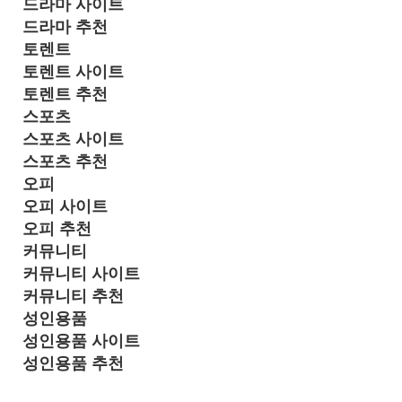
드라마 사이트
드라마 추천
토렌트
토렌트 사이트
토렌트 추천
스포츠
스포츠 사이트
스포츠 추천
오피
오피 사이트
오피 추천
커뮤니티
커뮤니티 사이트
커뮤니티 추천
성인용품
성인용품 사이트
성인용품 추천