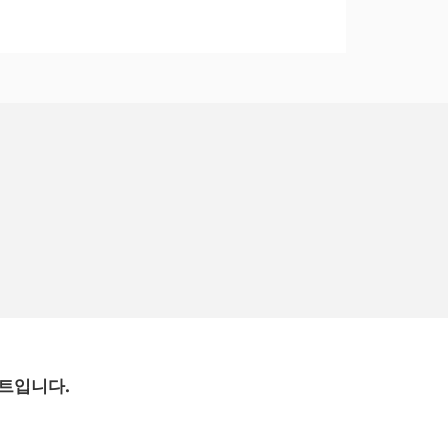
트입니다.