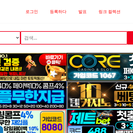
로그인
등록하다
발표
링크 컬렉션