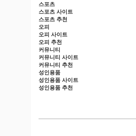
스포츠
스포츠 사이트
스포츠 추천
오피
오피 사이트
오피 추천
커뮤니티
커뮤니티 사이트
커뮤니티 추천
성인용품
성인용품 사이트
성인용품 추천