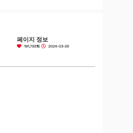
페이지 정보
191,793회
2024-03-29