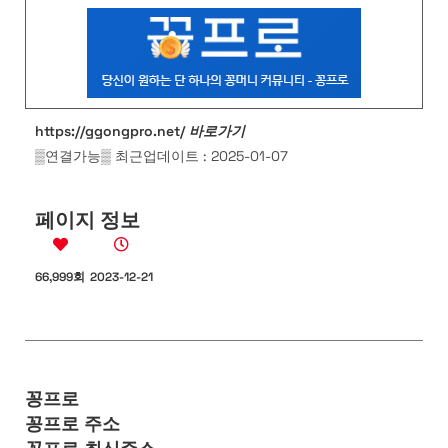
https://ggongpro.net/
바로가기
▒연결가능▒
최근업데이트 : 2025-01-07
페이지 정보
66,999회
2023-12-21
꽁프로
꽁프로 주소