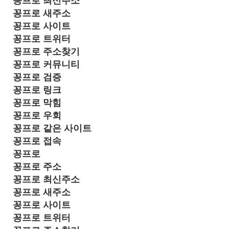
꽁프로 최신주소
꽁프로 새주소
꽁프로 사이트
꽁프로 트위터
꽁프로 주소찾기
꽁프로 커뮤니티
꽁프로 검증
꽁프로 링크
꽁프로 막힘
꽁프로 우회
꽁프로 같은 사이트
꽁프로 접속
꽁프로
꽁프로 주소
꽁프로 최신주소
꽁프로 새주소
꽁프로 사이트
꽁프로 트위터