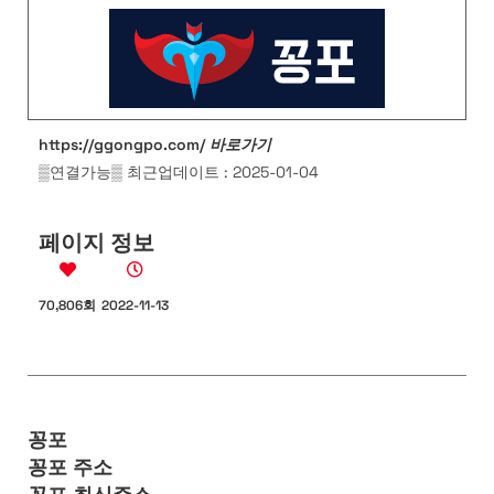
https://ggongpo.com/
바로가기
▒연결가능▒
최근업데이트 : 2025-01-04
페이지 정보
70,806회
2022-11-13
꽁포
꽁포 주소