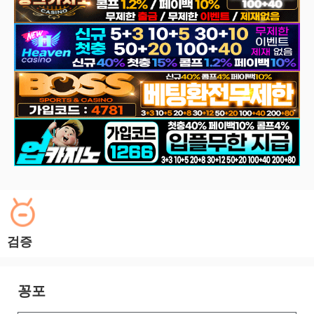
검증
꽁포